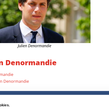
Julien Denormandie
ien Denormandie
ormandie
ien Denormandie
Accueil
okies.